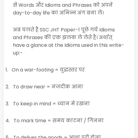
से
Words
और
Idioms and Phrases
को अपने
day-to-day life
का अभिन्न अंग बना लें।
अब चलते है
SSC JHT Paper-1
पूछे गये
Idioms
and Phrases
की एक झलक ले लेते है। अर्थात्
have a glance at the Idioms used in this write-
up:-
1.
On a war-footing =
युद्धस्तर पर
2.
To draw near
= नजदीक आना
3.
To keep in mind
= ध्यान में रखना
4.
To mark time
= समय काटना / गिनना
5.
To deliver the goods
= आशा पूरी होना