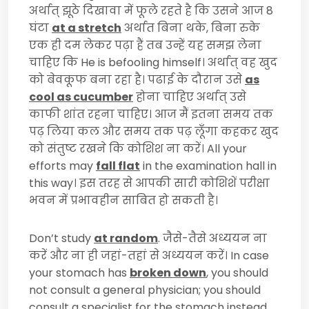
अर्थात् झूठे दिखावा में फूले रहते है कि उसने आज 8
घंटा
at a stretch
अर्थात बिना थके, बिना रुके
एक ही दम लेकर पढ़ा हैं तब उन्हें यह समझ लेना
चाहिए कि
He is befooling himself
। अर्थात् वह खुद
को बेवकूफ बना रहा है। पढाई के दौरान उसे
as
cool as cucumber
होना चाहिए अर्थात् उसे
काफी शांत रहना चाहिए। आज मैं इतना समय तक
पढ़ लिया कल और समय तक पढ़ लूँगा कहकर खुद
को संतुष्ट रखने कि कोशिश ना करें।
All your
efforts may
fall flat
in the examination hall in
this way
। इस तरह से आपकी सारी कोशिशें परीक्षा
भवन में प्रभावहीन साबित हो सकती है।
Don’t study
at random
.
जैसे-तैसे अध्ययन ना
करें और ना ही जहां-तहां से अध्ययन करें।
In case
your stomach has
broken down
, you should
not consult a general physician; you should
consult a specialist for the stomach instead.