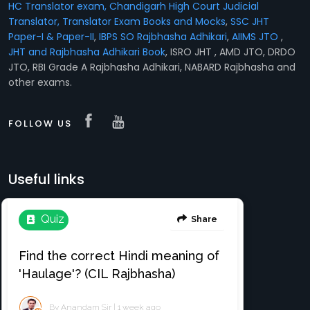
HC Translator exam, Chandigarh High Court Judicial
Translator,
Translator Exam Books and Mocks
,
SSC JHT
Paper-I & Paper-II
,
IBPS SO Rajbhasha Adhikari
,
AIIMS JTO
,
JHT and Rajbhasha Adhikari Book
, ISRO JHT , AMD JTO, DRDO
JTO, RBI Grade A Rajbhasha Adhikari, NABARD Rajbhasha and
other exams.
FOLLOW US
Useful links
Translation e-books
Register Free
About
Login
Register
News & Events