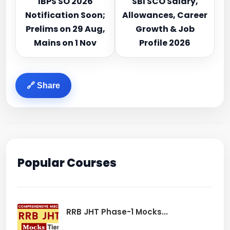
IBPS SO 2026
SBI SCO Salary,
Notification Soon;
Allowances, Career
Prelims on 29 Aug,
Growth & Job
Mains on 1 Nov
Profile 2026
🔗 Share
Popular Courses
RRB JHT Phase-1 Mocks...