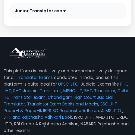
Junior Translator exam
This platform is exclusively and comprehensively designed
for all
Translator Exams
conducted in India, and so this
platform is quite ideal for
UPSC JTO
, Judicial Exams like
PHC
JHT, RHC Judicial Translator, MPHCJJT, BHC Translator, Delhi
HC Translator exam, Chandigarh High Court Judicial
Translator,
Translator Exam Books and Mocks
,
SSC JHT
Paper-I & Paper-II
,
IBPS SO Rajbhasha Adhikari
,
AIIMS JTO
,
JHT and Rajbhasha Adhikari Book
, ISRO JHT , AMD JTO, DRDO
JTO, RBI Grade A Rajbhasha Adhikari, NABARD Rajbhasha and
other exams.