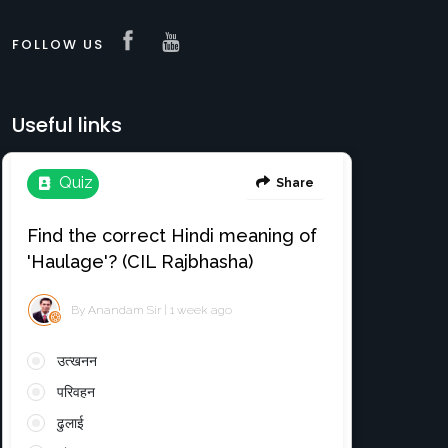
FOLLOW US
Useful links
Translation e-books
Register Free
About
Login
Register
News & Events
Contact with Us
anandamtutorials@gmail.com
Youtube