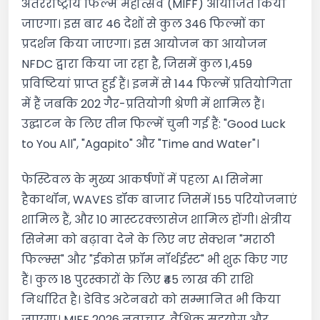
अंतरराष्ट्रीय फिल्म महोत्सव (MIFF) आयोजित किया
जाएगा। इस बार 46 देशों से कुल 346 फिल्मों का
प्रदर्शन किया जाएगा। इस आयोजन का आयोजन
NFDC द्वारा किया जा रहा है, जिसमें कुल 1,459
प्रविष्टियां प्राप्त हुई हैं। इनमें से 144 फिल्में प्रतियोगिता
में हैं जबकि 202 गैर-प्रतियोगी श्रेणी में शामिल हैं।
उद्घाटन के लिए तीन फिल्में चुनी गई हैं: "Good Luck
to You All", "Agapito" और "Time and Water"।
फेस्टिवल के मुख्य आकर्षणों में पहला AI सिनेमा
हैकाथॉन, WAVES डॉक बाजार जिसमें 155 परियोजनाएं
शामिल हैं, और 10 मास्टरक्लासेज शामिल होंगी। क्षेत्रीय
सिनेमा को बढ़ावा देने के लिए नए सेक्शन "मराठी
फिल्म्स" और "ईकोस फ्रॉम नॉर्थईस्ट" भी शुरू किए गए
हैं। कुल 18 पुरस्कारों के लिए ₹45 लाख की राशि
निर्धारित है। डेविड अटेनबरो को सम्मानित भी किया
जाएगा। MIFF 2026 नवाचार, वैश्विक सहयोग और