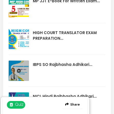
MP JJT E-Book For Written Exam...
HIGH COURT TRANSLATOR EXAM
PREPARATION...
IBPS SO Rajbhasha Adhikari...
NICL Hindi Rajbhasha Adhikari...